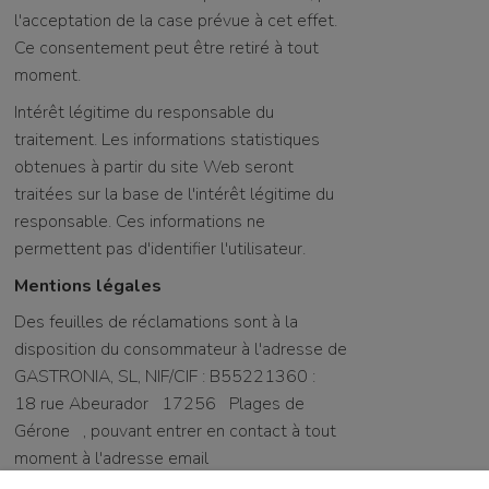
l'acceptation de la case prévue à cet effet.
Ce consentement peut être retiré à tout
moment.
Intérêt légitime du responsable du
traitement. Les informations statistiques
obtenues à partir du site Web seront
traitées sur la base de l'intérêt légitime du
responsable. Ces informations ne
permettent pas d'identifier l'utilisateur.
Mentions légales
Des feuilles de réclamations sont à la
disposition du consommateur à l'adresse de
GASTRONIA, SL, NIF/CIF : B55221360 :
18 rue Abeurador
17256
Plages de
Gérone
, pouvant entrer en contact à tout
moment à l'adresse email
restaurantlavila@gmail.com